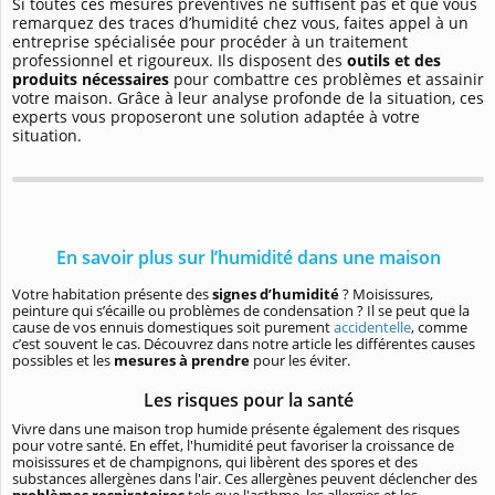
Si toutes ces mesures préventives ne suffisent pas et que vous
remarquez des traces d’humidité chez vous, faites appel à un
entreprise spécialisée pour procéder à un traitement
professionnel et rigoureux. Ils disposent des
outils et des
produits nécessaires
pour combattre ces problèmes et assainir
votre maison. Grâce à leur analyse profonde de la situation, ces
experts vous proposeront une solution adaptée à votre
situation.
En savoir plus sur l’humidité dans une maison
Votre habitation présente des
signes d’humidité
? Moisissures,
peinture qui s’écaille ou problèmes de condensation ? Il se peut que la
cause de vos ennuis domestiques soit purement
accidentelle
, comme
c’est souvent le cas. Découvrez dans notre article les différentes causes
possibles et les
mesures à prendre
pour les éviter.
Les risques pour la santé
Vivre dans une maison trop humide présente également des risques
pour votre santé. En effet, l'humidité peut favoriser la croissance de
moisissures et de champignons, qui libèrent des spores et des
substances allergènes dans l'air. Ces allergènes peuvent déclencher des
problèmes respiratoires
tels que l'asthme, les allergies et les