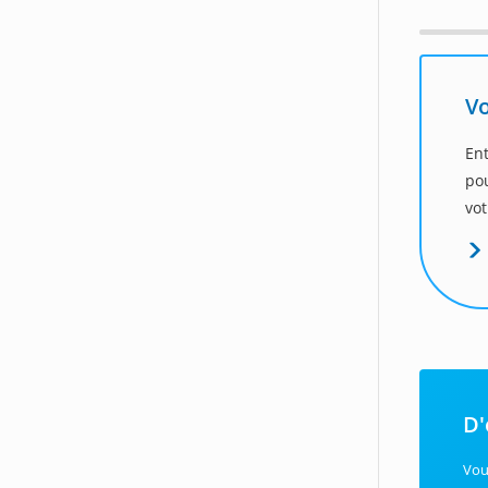
Vo
En
po
vot
D'
Vou