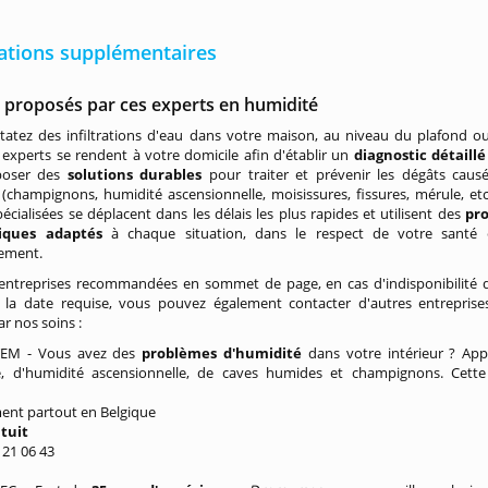
ations supplémentaires
s proposés par ces experts en humidité
tatez des infiltrations d'eau dans votre maison, au niveau du plafond o
experts se rendent à votre domicile afin d'établir un
diagnostic détaill
poser des
solutions durables
pour traiter et prévenir les dégâts caus
 (champignons, humidité ascensionnelle, moisissures, fissures, mérule, etc
pécialisées se déplacent dans les délais les plus rapides et utilisent des
pro
iques adaptés
à chaque situation, dans le respect de votre santé 
nement.
 entreprises recommandées en sommet de page, en cas d'indisponibilité 
à la date requise, vous pouvez également contacter d'autres entrepris
par nos soins
:
EM - Vous avez des
problèmes d'humidité
dans votre intérieur ? Ap
e, d'humidité ascensionnelle, de caves humides et champignons. Cett
ent partout en Belgique
atuit
/ 21 06 43