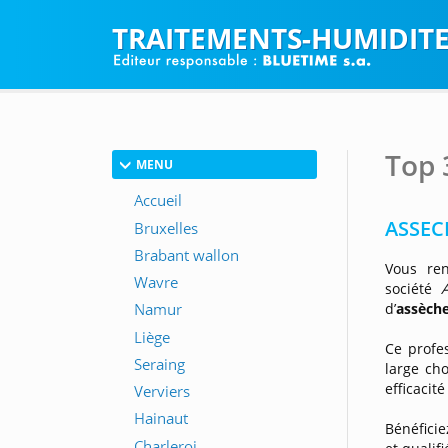
TRAITEMENTS-HUMIDIT
Top 
MENU
ASSEC
Vous ren
société
d’
assèche
Ce profe
large ch
efficacit
Bénéficie