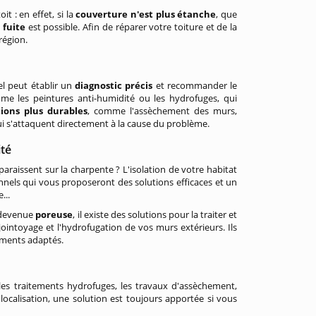
 : en effet, si la
couverture n'est plus étanche
, que
e
fuite
est possible. Afin de réparer votre toiture et de la
région.
nel peut établir un
diagnostic précis
et recommander le
omme les peintures anti-humidité ou les hydrofuges, qui
tions plus durables
, comme l'assèchement des murs,
 qui s'attaquent directement à la cause du problème.
ité
araissent sur la charpente ? L'isolation de votre habitat
nels qui vous proposeront des solutions efficaces et un
...
t devenue
poreuse
, il existe des solutions pour la traiter et
ejointoyage et l'hydrofugation de vos murs extérieurs. Ils
ements adaptés.
 les traitements hydrofuges, les travaux d'assèchement,
 localisation, une solution est toujours apportée si vous