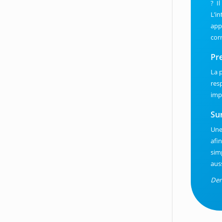
? I
L’i
app
corr
Pr
La 
res
imp
Sur
Une
afi
sim
aus
Der