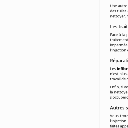
Une autre 
des tuiles
nettoyer, 
Les trai
Face à la 
traitement
imperméab
l'injectio
Réparat
Les
infilt
n'est plus
travail de
Enfin, si 
la nettoye
s'occupero
Autres s
Vous trou
l'injectio
faites app