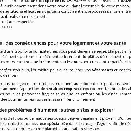
C - Fort de
35 ans d'expérience
,
Dromursec
vous conseille exclusi
té
, qu'ils apparaissent dans votre cave ou dans l'ensemble de votre maison.
 de
solutions efficaces
à des tarifs concurrentiels, proposées par une entr
atuit
réalisé par des experts
s toujours respectées
/ 90 003
é : des conséquences pour votre logement et votre santé
e d'une trop forte humidité chez vous peut devenir sérieuse. Elle peut en 
s éléments porteurs du bâtiment, effritement du plâtre, décollement du p
 les murs, etc. Lorsque la charpente ou les murs porteurs sont impactés, c'est 
dégâts intérieurs, l'humidité peut aussi toucher vos
vêtements
et vos te
t de moisi.
 dans un logement ne nuit pas seulement au bâtiment, elle peut aussi avoir
notamment l’apparition de
troubles respiratoires
comme l’asthme, les all
s pour les personnes fragiles telles que les enfants ou les aînés. L'int
e pour limiter les risques et assainir l’environnement.
des problèmes d'humidité : autres pistes à explorer
èmes de fuites ou de mauvaises odeurs peuvent également provenir d'un
bo
ie : contactez une
société spécialisée
dans le curage d'égouts afin de déb
de vos conduites en remplaçant la canalisation si besoin.