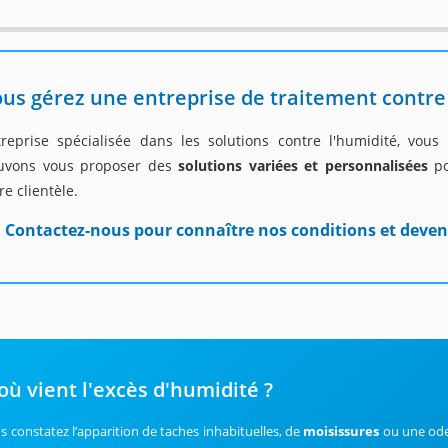
us gérez une entreprise de traitement contre
treprise spécialisée dans les solutions contre l'humidité, vou
uvons vous proposer des
solutions variées et personnalisées
po
re clientèle.
Contactez-nous pour connaître nos conditions et deven
où vient l'excès d'humidité ?
s constatez l’apparition de taches inhabituelles, de
moisissures
ou une ode