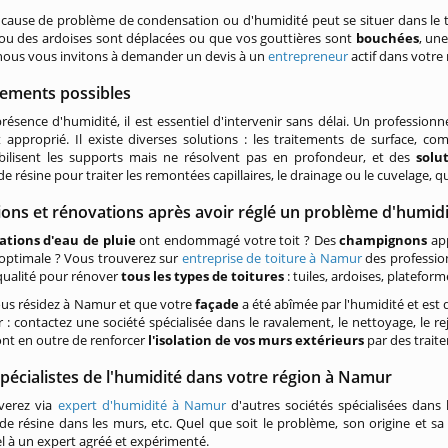
cause de problème de condensation ou d'humidité peut se situer dans le toit
 ou des ardoises sont déplacées ou que vos gouttières sont
bouchées
, un
nous vous invitons à demander un devis à un
entrepreneur
actif dans votre 
tements possibles
présence d'humidité, il est essentiel d'intervenir sans délai. Un profession
 approprié. Il existe diverses solutions : les traitements de surface, c
ilisent les supports mais ne résolvent pas en profondeur, et des
solu
n de résine pour traiter les remontées capillaires, le drainage ou le cuvelage,
ions et rénovations après avoir réglé un problème d'humid
rations d'eau de pluie
ont endommagé votre toit ? Des
champignons
app
 optimale ? Vous trouverez sur
entreprise de toiture à Namur
des profession
 qualité pour rénover
tous les types de toitures
: tuiles, ardoises, plateforme
vous résidez à Namur et que votre
façade
a été abîmée par l'humidité et es
r : contactez une société spécialisée dans le ravalement, le nettoyage, le r
nt en outre de renforcer
l'isolation de vos murs extérieurs
par des trait
pécialistes de l'humidité dans votre région à Namur
verez via
expert d'humidité à Namur
d'autres sociétés spécialisées dans
n de résine dans les murs, etc. Quel que soit le problème, son origine et sa
el à un expert agréé et expérimenté.