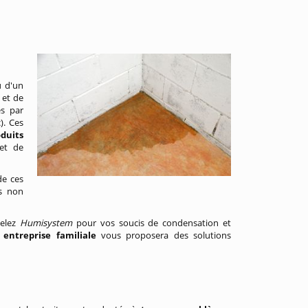
u d'un
é
et de
és par
). Ces
duits
et de
de ces
es non
pelez
Humisystem
pour vos soucis de condensation et
e
entreprise familiale
vous proposera des solutions