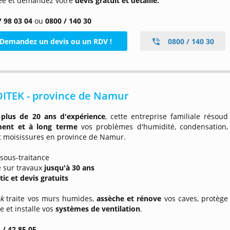
iée et demandez votre
devis gratuit et détaillé.
/ 98 03 04
ou
0800 / 140 30
Demandez un devis ou un RDV !
0800 / 140 30
ITEK - province de Namur
plus de 20 ans d'expérience
, cette entreprise familiale résoud
ment et à long terme
vos problèmes d'humidité, condensation,
t moisissures en province de Namur.
sous-traitance
e sur travaux
jusqu'à
30 ans
ic et devis gratuits
ek
traite vos murs humides,
assèche et rénove
vos caves, protège
e et installe vos
systèmes de ventilation
.
 / 42 85 05