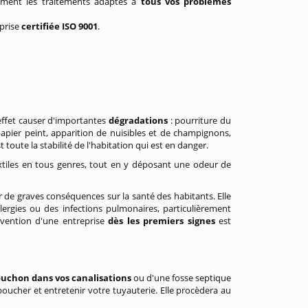
vement les traitements adaptés à
tous vos problèmes
eprise
certifiée ISO 9001
.
effet causer d'importantes
dégradations
: pourriture du
apier peint, apparition de nuisibles et de champignons,
toute la stabilité de l'habitation qui est en danger.
xtiles en tous genres, tout en y déposant une odeur de
 de graves conséquences sur la santé des habitants. Elle
ergies ou des infections pulmonaires, particulièrement
ervention d'une entreprise
dès les premiers signes
est
uchon dans vos canalisations
ou d'une fosse septique
oucher et entretenir votre tuyauterie. Elle procèdera au