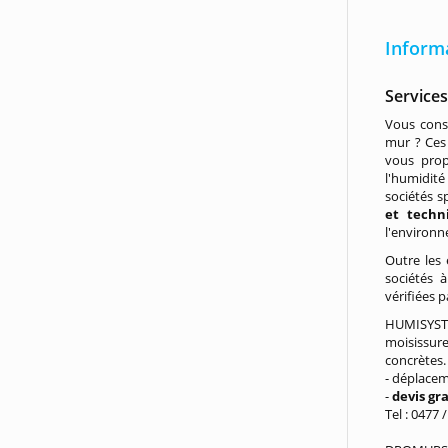
Inform
Service
Vous cons
mur ? Ces 
vous pro
l'humidité
sociétés s
et techn
l'environ
Outre les
sociétés 
vérifiées 
HUMISYST
moisissur
concrètes.
- déplacem
-
devis gr
Tel : 0477 