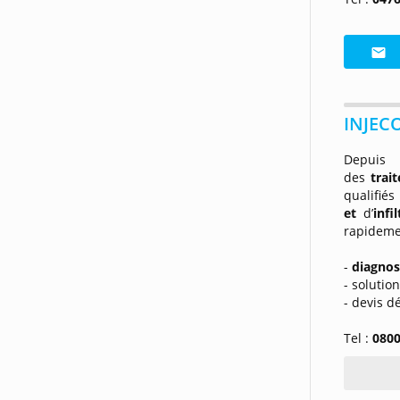
INJECO
Depuis
des
trai
qualif
et
d’
infi
rapideme
-
diagnos
- solutio
- devis dé
Tel :
0800