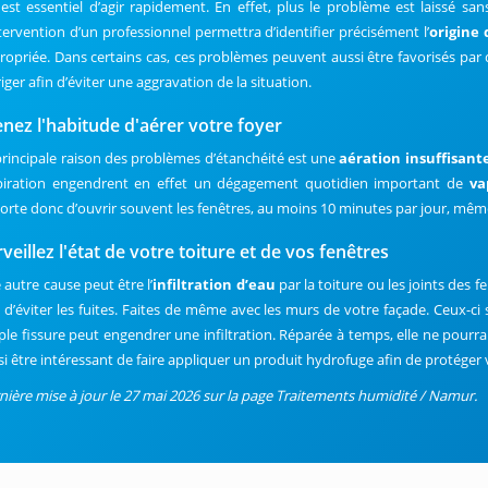
l est essentiel d’agir rapidement. En effet, plus le problème est laissé sa
ntervention d’un professionnel permettra d’identifier précisément l’
origine 
ropriée. Dans certains cas, ces problèmes peuvent aussi être favorisés par
iger afin d’éviter une aggravation de la situation.
enez l'habitude d'aérer votre foyer
principale raison des problèmes d’étanchéité est une
aération insuffisant
piration engendrent en effet un dégagement quotidien important de
va
orte donc d’ouvrir souvent les fenêtres, au moins 10 minutes par jour, même
veillez l'état de votre toiture et de vos fenêtres
 autre cause peut être l’
infiltration d’eau
par la toiture ou les joints des f
n d’éviter les fuites. Faites de même avec les murs de votre façade. Ceux-ci
ple fissure peut engendrer une infiltration. Réparée à temps, elle ne pourra a
si être intéressant de faire appliquer un produit hydrofuge afin de protéger v
nière mise à jour le 27 mai 2026 sur la page Traitements humidité / Namur.