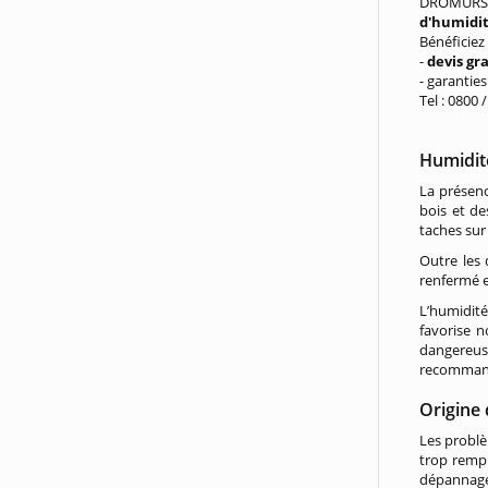
DROMURSE
d'humidi
Bénéficiez
-
devis gr
- garantie
Tel : 0800 
Humidit
La présenc
bois et de
taches sur
Outre les 
renfermé e
L’humidité
favorise 
dangereuse
recommandé
Origine 
Les probl
trop rempl
dépannage 