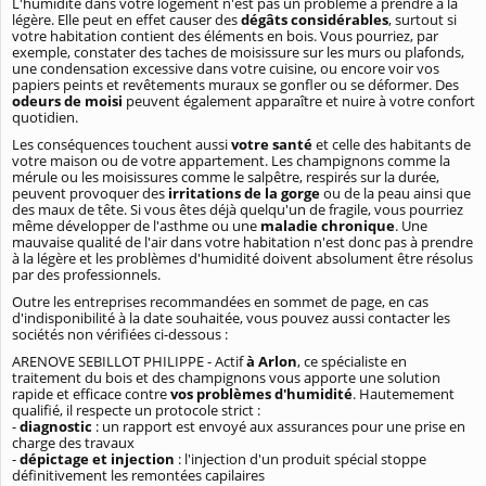
L'humidité dans votre logement n'est pas un problème à prendre à la
légère. Elle peut en effet causer des
dégâts considérables
, surtout si
votre habitation contient des éléments en bois. Vous pourriez, par
exemple, constater des taches de moisissure sur les murs ou plafonds,
une condensation excessive dans votre cuisine, ou encore voir vos
papiers peints et revêtements muraux se gonfler ou se déformer. Des
odeurs de moisi
peuvent également apparaître et nuire à votre confort
quotidien.
Les conséquences touchent aussi
votre santé
et celle des habitants de
votre maison ou de votre appartement. Les champignons comme la
mérule ou les moisissures comme le salpêtre, respirés sur la durée,
peuvent provoquer des
irritations de la gorge
ou de la peau ainsi que
des maux de tête. Si vous êtes déjà quelqu'un de fragile, vous pourriez
même développer de l'asthme ou une
maladie chronique
. Une
mauvaise qualité de l'air dans votre habitation n'est donc pas à prendre
à la légère et les problèmes d'humidité doivent absolument être résolus
par des professionnels.
Outre les entreprises recommandées en sommet de page, en cas
d'indisponibilité à la date souhaitée, vous pouvez aussi contacter les
sociétés non vérifiées ci-dessous :
ARENOVE SEBILLOT PHILIPPE - Actif
à Arlon
, ce spécialiste en
traitement du bois et des champignons vous apporte une solution
rapide et efficace contre
vos problèmes d'humidité
. Hautemement
qualifié, il respecte un protocole strict :
-
diagnostic
: un rapport est envoyé aux assurances pour une prise en
charge des travaux
-
dépictage et injection
: l'injection d'un produit spécial stoppe
définitivement les remontées capilaires